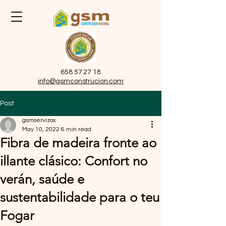
658 57 27 18
info@gsmconstrucion.com
Post
gsmservizos
May 10, 2022
6 min read
Fibra de madeira fronte ao
illante clásico: Confort no
verán, saúde e
sustentabilidade para o teu
Fogar