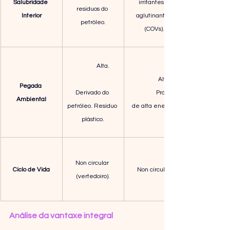
Salubridade 
irritantes e 
residuos do 
Interior
aglutinantes 
petróleo.
(COVs).
                   Alta.      
                   Alta.      
Pegada 
Derivado do 
                 Proceso 
Ambiental
petróleo. Residuo 
de alta enerxía.
plástico.
Non circular 
Ciclo de Vida
Non circular.
(vertedoiro).
Análise da vantaxe integral