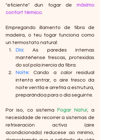
"eficiente" dun fogar de 
máximo 
confort térmico
.
Empregando illamento de fibra de 
madeira, o teu fogar funciona como 
un termostato natural:
Día
: As paredes internas 
mantéñense frescas, protexidas 
do sol pola inercia da fibra.
Noite
: Cando a calor residual 
intenta entrar, o aire fresco da 
noite ventila e arrefría a estrutura, 
preparándoa para o día seguinte.
Por iso, co sistema 
Fogar Natur
, a 
necesidade de recorrer a sistemas de 
refrixeración activa (aire 
acondicionado) redúcese ao mínimo, 
demostrando que a calidade de vida 