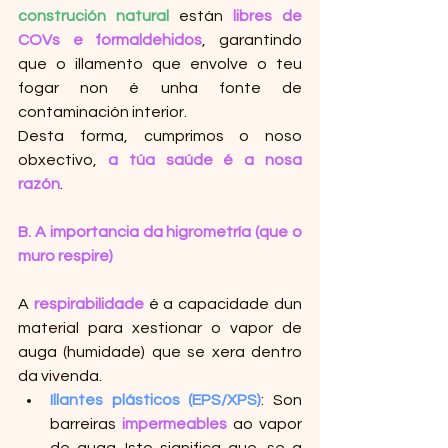
construción natural
 están 
libres de 
COVs e formaldehidos
, garantindo 
que o illamento que envolve o teu 
fogar non é unha fonte de 
contaminación interior.
Desta forma, cumprimos o noso 
obxectivo, 
a túa saúde é a nosa 
razón
.
B. A importancia da higrometría (que o 
muro respire)
A 
respirabilidade
 é a capacidade dun 
material para xestionar o vapor de 
auga (humidade) que se xera dentro 
da vivenda.
Illantes plásticos (EPS/XPS)
: Son 
barreiras 
impermeables
 ao vapor 
de auga. Isto significa que, se a 