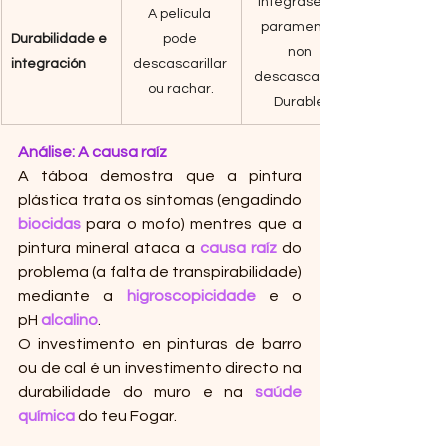
Intégrase co 
A película 
paramento, 
Durabilidade e 
pode 
non 
integración
descascarillar 
descascarilla. 
ou rachar.
Durable.
Análise: A causa raíz
A táboa demostra que a pintura 
plástica trata os síntomas (engadindo 
biocidas
 para o mofo) mentres que a 
pintura mineral ataca a 
causa raíz
 do 
problema (a falta de transpirabilidade) 
mediante a 
higroscopicidade
 e o 
pH 
alcalino
.
O investimento en pinturas de barro 
ou de cal é un investimento directo na 
durabilidade do muro e na 
saúde 
química
 do teu Fogar.