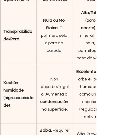
Alta/Total 
Nula ou Moi 
(poro 
Baixa.
 O 
aberto).
 O 
Transpirabilida
polímero sela 
mineral non 
de/Poro
o poro da 
sela, 
parede.
permítese o 
paso do vapor.
Excelente.
Non 
orbe e libera 
Xestión 
absorbe/regul
humidade 
humidade 
a. Aumenta a 
como unha 
(higroscopicida
condensación
esponxa 
de)
na superficie.
(regulación 
activa).
Baixa.
 Require 
Alta.
 Prevén o 