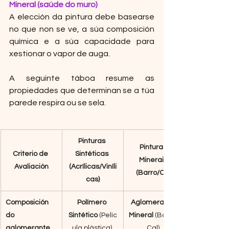
Mineral (saúde do muro)
A elección da pintura debe basearse 
no que non se ve, a súa composición 
química e a súa capacidade para 
xestionar o vapor de auga.
A seguinte táboa resume as 
propiedades que determinan se a túa 
parede respira ou se sela.
Pinturas 
Pinturas 
Criterio de 
Sintéticas 
Minerais 
Avaliación
(Acrílicas/Viníli
(Barro/Cal)
cas)
Composición 
Polímero 
Aglomerante 
do 
Sintético
 (Pelíc
Mineral
 (Barro, 
aglomerante
ula plástica).
Cal).