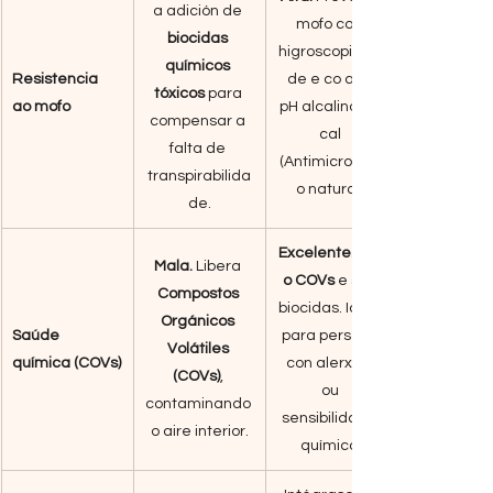
a adición de 
mofo coa 
biocidas 
higroscopicida
químicos 
Resistencia 
de e co alto 
tóxicos
 para 
ao mofo
pH alcalino da 
compensar a 
cal 
falta de 
(Antimicrobian
transpirabilida
o natural).
de.
Excelente.
Mala.
 Libera 
o COVs
 e sen 
Compostos 
biocidas. Ideal 
Orgánicos 
Saúde 
para persoas 
Volátiles 
química (COVs)
con alerxias 
(COVs)
, 
ou 
contaminando 
sensibilidade 
o aire interior.
química.