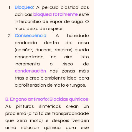
Bloqueo
: A película plástica das 
acrílicas 
bloquea totalmente
 este 
intercambio de vapor de auga. O 
muro deixa de respirar.
Consecuencia
: A humidade 
producida dentro da casa 
(cociñar, duchas, respirar) queda 
concentrada no aire. Isto 
incrementa o risco de 
condensación
 nas zonas máis 
frías e crea o ambiente ideal para 
a proliferación de mofo e fungos.
B. Engano antimofo: Biocidas químicos
As pinturas sintéticas crean un 
problema (a falta de transpirabilidade 
que xera mofo) e despois venden 
unha solución química para ese 