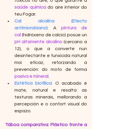
tóxicos no aire, o que garante a 
saúde química
 do aire interior do 
teu Fogar.
Cal alcalina (Efecto 
antimicrobiano)
: A 
pintura de 
cal
 (hidróxeno de calcio) posúe un 
pH altamente alcalino
 (cercano a 
12), o que a converte nun 
desinfectante e funxicida natural 
moi eficaz, reforzando a 
prevención do mofo de forma 
pasiva e mineral
.
Estética biofílica
: O acabado é 
mate, natural e resalta as 
texturas minerais, mellorando a 
percepción e o confort visual do 
espazo.
Táboa comparativa: Plástico fronte a 