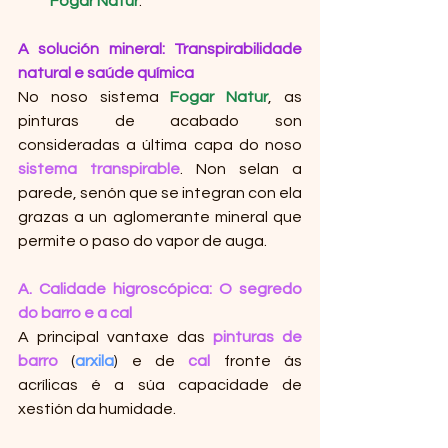
Fogar Natur
.
A solución mineral: Transpirabilidade 
natural e saúde química
No noso sistema 
Fogar Natur
, as 
pinturas de acabado son 
consideradas a última capa do noso 
sistema transpirable
. Non selan a 
parede, senón que se integran con ela 
grazas a un aglomerante mineral que 
permite o paso do vapor de auga.
A. Calidade higroscópica: O segredo 
do barro e a cal
A principal vantaxe das 
pinturas de 
barro
 (
arxila
) e de 
cal
 fronte ás 
acrílicas é a súa capacidade de 
xestión da humidade.