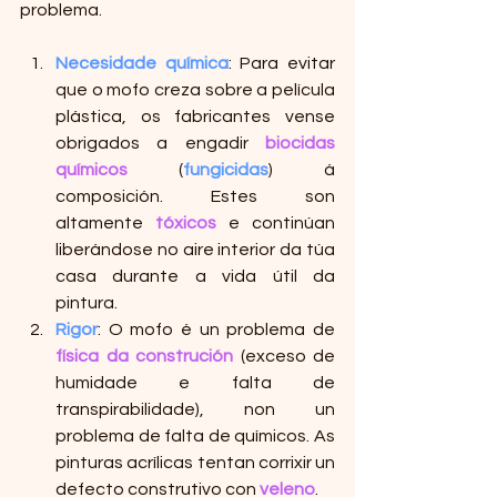
problema.
Necesidade química
: Para evitar 
que o mofo creza sobre a película 
plástica, os fabricantes vense 
obrigados a engadir 
biocidas 
químicos
 (
fungicidas
) á 
composición. Estes son 
altamente 
tóxicos
 e continúan 
liberándose no aire interior da túa 
casa durante a vida útil da 
pintura.
Rigor
: O mofo é un problema de 
física da construción
 (exceso de 
humidade e falta de 
transpirabilidade), non un 
problema de falta de químicos. As 
pinturas acrílicas tentan corrixir un 
defecto construtivo con 
veleno
.