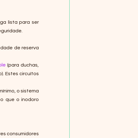
 lista para ser 
eguridade. 
dade de reserva 
ble
 (para duchas, 
). Estes circuítos 
mínimo, o sistema 
 que o inodoro 
res consumidores 