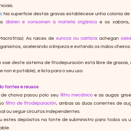
iniciais.
a
: Na superficie destas gravas establécese unha colonia de
as 
dixiren e consomen a materia orgánica
 e os xabóns, 
(Macrófitas): As raíces de 
xuncos ou carrizos
 achegan 
osíx
rganismos, acelerando a limpeza e evitando os malos cheiros.
e sae deste sistema de fitodepuración está libre de graxas, 
 non é potable), e lista para o seu uso.
do fontes e reusos
de choiva pasou polo seu 
filtro mecánico
 e as augas grise
so 
filtro de fitodepuración
, ambas as dúas correntes de aug
pal ou seguir circuitos independentes.
u estes depósitos na fonte de subministro para todos os u
able.