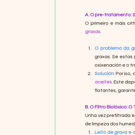
A. O pre-tratamento:
O primeiro e máis crí
graxas
.
O problema da g
graxas. Se estas 
oxixenación e o t
Solución
: Por iso
aceites
. Este dis
flotantes, garant
B. O Filtro Biolóxico: 
Unha vez prefiltrada e
de limpeza dos humeda
Leito de grava e 