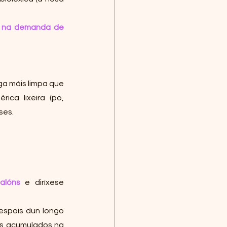
 na demanda de 
ga máis limpa que 
ca lixeira (po, 
ses.
alóns
 e diríxese 
espois dun longo 
s acumulados na 