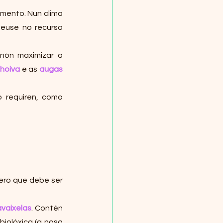
amento. Nun clima 
euse no recurso 
nón maximizar a 
hoiva
 e as 
augas 
 requiren, como 
ero que debe ser 
avaixelas
. Contén 
iolóxica (a nosa 