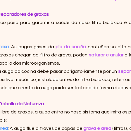
 Separadores de graxas
tico paso para garantir a saúde do noso filtro biolóxico é 
raxa
: As augas grises da 
pía da cociña
 conteñen un alto ni
graxas chegan ao filtro de grava, poden 
saturar e anular
 o 
raballo dos microorganismos.
, a auga da cociña debe pasar obrigatoriamente por un 
separ
positivo mecánico, instalado antes do filtro biolóxico, retén os
indo que o resto da auga poida ser tratada de forma efectiv
O Traballo da Natureza
 libre de graxas, a auga entra no noso sistema que imita os 
is:
area
: A auga flúe a través de capas de 
grava e area