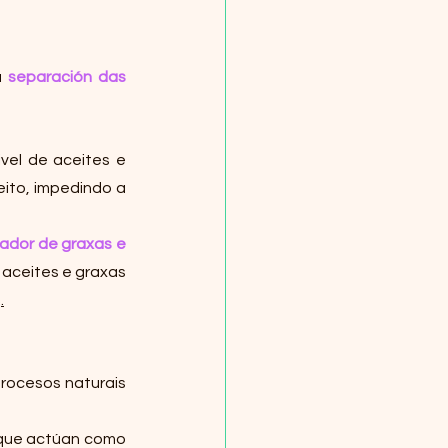
a 
separación das 
vel de aceites e 
leito, impedindo a 
ador de graxas e 
 aceites e graxas 
a
.
procesos naturais 
 (filtros), que actúan como 