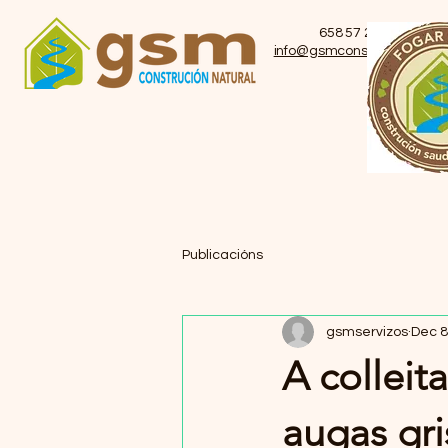
658 57 27 18
info@gsmconstrucion.com
Publicacións
gsmservizos
Dec 8
A colleit
augas gris