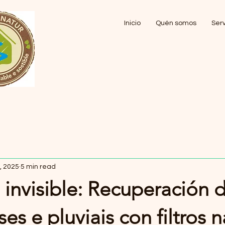
Inicio
Quén somos
Serv
, 2025
5 min read
a invisible: Recuperación 
es e pluviais con filtros n