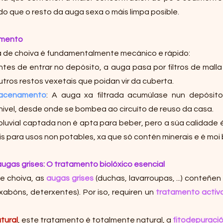
do que o resto da auga sexa o máis limpa posible.
amento
 de choiva é fundamentalmente mecánico e rápido:
Antes de entrar no depósito, a auga pasa por filtros de malla
outros restos vexetais que poidan vir da cuberta.
macenamento
: A auga xa filtrada acumúlase nun depósito (
nivel, desde onde se bombea ao circuíto de reuso da casa.
 pluvial captada non é apta para beber, pero a súa calidade é
is para usos non potables, xa que só contén minerais e é moi 
ugas grises: O tratamento biolóxico esencial
e choiva, as 
augas grises
 (duchas, lavarroupas, ...) conteñen
(xabóns, deterxentes). Por iso, requiren un 
tratamento activ
tural
, este tratamento é totalmente natural, a 
fitodepuraci