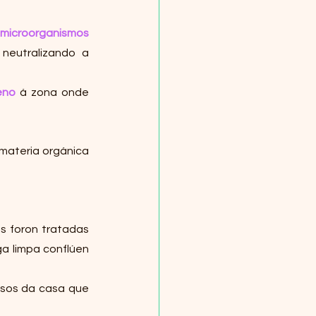
 microorganismos 
neutralizando a 
eno
 á zona onde 
materia orgánica 
s foron tratadas 
a limpa conflúen 
sos da casa que 