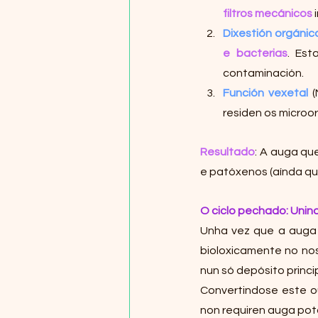
filtros mecánicos
 
Dixestión orgánic
e bacterias
. Est
contaminación.
Función vexetal
 
residen os microo
Resultado
: A auga qu
e patóxenos (aínda que
O ciclo pechado: Unin
Unha vez que a auga 
bioloxicamente no no
nun só depósito princi
Convertindose este o
non requiren auga pot