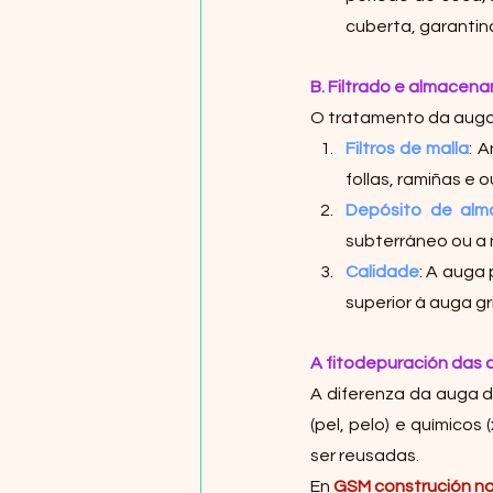
cuberta, garantin
B. Filtrado e almacen
O tratamento da auga
Filtros de malla
: 
follas, ramiñas e 
Depósito de al
subterráneo ou a 
Calidade
: A auga
superior á auga gr
A fitodepuración das a
A diferenza da auga d
(pel, pelo) e químicos 
ser reusadas.
En 
GSM construción na