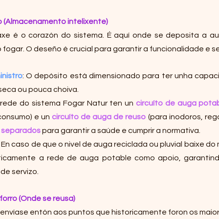
o (Almacenamento intelixente)
e é o corazón do sistema. É aquí onde se deposita a auga
ogar. O deseño é crucial para garantir a funcionalidade e s
nistro
: O depósito está dimensionado para ter unha capaci
seca ou pouca choiva.
 rede do sistema Fogar Natur ten un 
circuíto de auga pota
consumo) e un 
circuíto de auga de reuso
 (para inodoros, rego
 separados
 para garantir a saúde e cumprir a normativa.
: En caso de que o nivel de auga reciclada ou pluvial baixe do 
icamente a rede de auga potable como apoio, garantindo
de servizo.
forro (Onde se reusa)
 envíase entón aos puntos que historicamente foron os maio