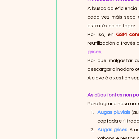
A busca da eficiencia 
cada vez máis seco e
estratéxico do fogar.
Por iso, en 
GSM cons
reutilización a través 
grises
.
Por que malgastar au
descargar o inodoro o
A clave é a xestión se
As dúas fontes non p
Para lograr a nosa aut
Augas pluviais
 (a
captada e filtrada
Augas grises
: A a
xabóns e restos o