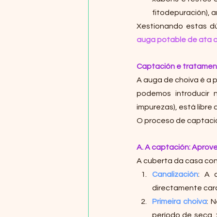
fitodepuración), 
Xestionando estas dú
auga potable de ata 
Captación e tratamento
A auga de choiva é a p
podemos introducir n
impurezas), está libr
O proceso de captación
A. A captación: Aprove
A cuberta da casa conv
Canalización
: A 
directamente cara
Primeira choiva
: 
período de seca,