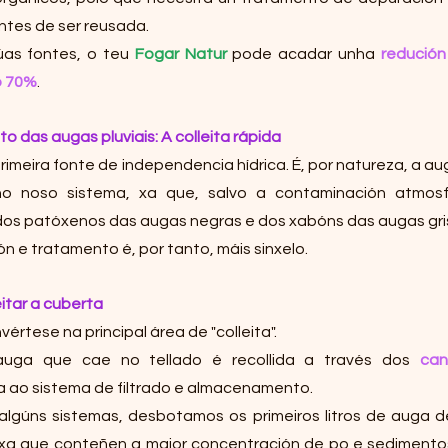
antes de ser reusada.
as fontes, o teu 
Fogar Natur
 pode acadar unha 
redución
o 70%
.
 das augas pluviais: A colleita rápida
rimeira fonte de independencia hídrica. É, por natureza, a au
o noso sistema, xa que, salvo a contaminación atmosféri
e dos patóxenos das augas negras e dos xabóns das augas gri
 e tratamento é, por tanto, máis sinxelo.
itar a cuberta
értese na principal área de "colleita".
auga que cae no tellado é recollida a través dos 
can
 ao sistema de filtrado e almacenamento.
Nalgúns sistemas, desbotamos os primeiros litros de auga d
 xa que conteñen a maior concentración de po e sedimento