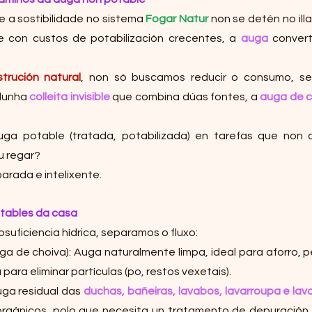
e a sostibilidade no sistema 
Fogar Natur
 non se detén no ill
 con custos de potabilización crecentes, a 
auga
 convert
trución natural
, non só buscamos reducir o consumo, se
dunha 
colleita invisible
 que combina dúas fontes, a 
auga de c
ga potable (tratada, potabilizada) en tarefas que non o
u regar? 
parada e intelixente.
otables da casa
osuficiencia hídrica, separamos o fluxo:
uga de choiva): Auga naturalmente limpa, ideal para aforro, p
 para eliminar partículas (po, restos vexetais).
uga residual das 
duchas, bañeiras, lavabos, lavarroupa e lav
rgánicos, polo que necesita un tratamento de depuración b