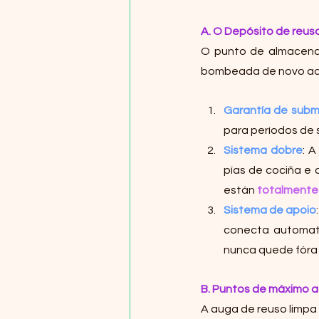
A. O Depósito de reus
O punto de almacenax
bombeada de novo ao f
Garantía de submi
para períodos de 
Sistema dobre
: A
pías de cociña e 
están 
totalmente
Sistema de apoio
conecta automat
nunca quede fóra 
B. Puntos de máximo a
A auga de reuso limpa