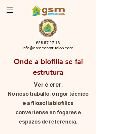
658 57 27 18
info@gsmconstrucion.com
Onde a biofilia se fai
estrutura
Ver é crer.
No noso traballo, o rigor técnico
e a filosofía biofílica
convértense en fogares e
espazos de referencia.